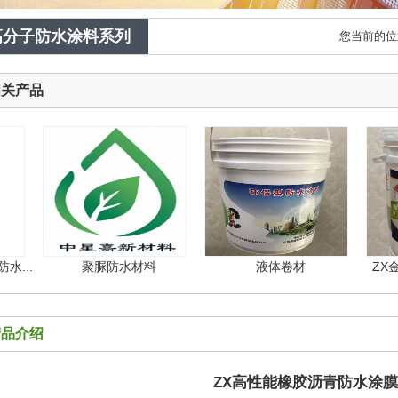
1
2
高分子防水涂料系列
您当前的位
相关产品
..
聚脲防水材料
液体卷材
ZX金属
产品介绍
ZX高性能橡胶沥青防水涂膜