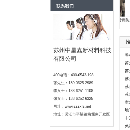
联系我们
ZX高性能橡胶沥青防水涂...
ZX喷涂速凝橡胶沥青防水...
苏州中星嘉新材料科技
卷
有限公司
苏
苏
400电话：400-6543-198
苏
张先生：139 0625 2989
苏
李女士：138 6251 1108
苏
张女士：138 6252 6325
室
网址：www.szzxfs.net
地
地址：吴江市平望镇梅堰南开发区
中
吴