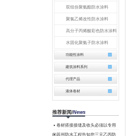
双组份聚氨酯防水涂料
聚氯乙烯改性防水涂料
高分子丙烯酸彩色防水涂料
水固化聚氨子防水涂料
功能性涂料
建筑涂料系列
代理产品
液体卷材
推荐新闻
/
News
卷材搭接接缝及收头必须以专用
的...
苏州防水工程告知您三元乙丙防